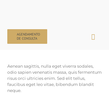
Ir
para
o
conteúdo
AGENDAMENTO
DE CONSULTA
Togg
Navi
Home
Dra. Vivian Carvalho Faria
Aenean sagittis, nulla eget viverra sodales,
odio sapien venenatis massa, quis fermentum
A Escolha do Ortodontista
risus orci ultricies enim. Sed elit tellus,
faucibus eget leo vitae, bibendum blandit
Invisalign
neque.
Alinhadores In Office