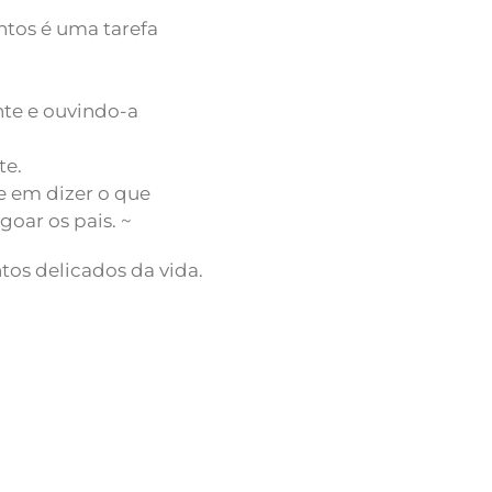
ntos é uma tarefa
nte e ouvindo-a
te.
e em dizer o que
oar os pais. ~
s delicados da vida.