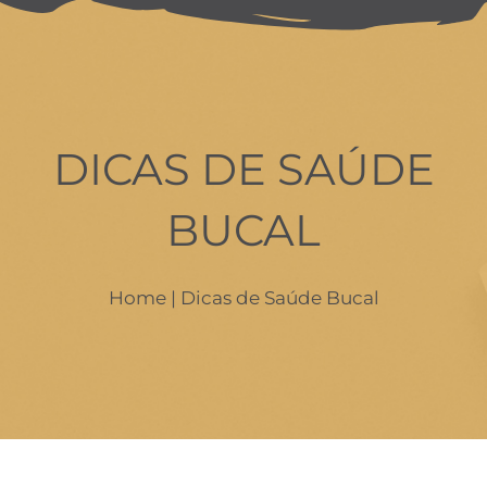
A Escolha do Ortodontista
Invisalign
DICAS DE SAÚDE
Alinhadores In Office
BUCAL
Crianças
Dicas
Home
| Dicas de Saúde Bucal
Consultórios
Contato